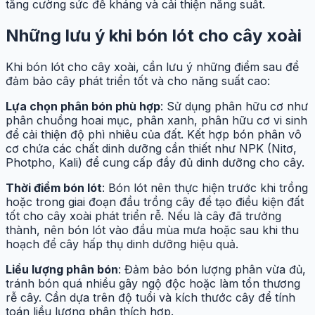
tăng cường sức đề kháng và cải thiện năng suất.
Những lưu ý khi bón lót cho cây xoài
Khi bón lót cho cây xoài, cần lưu ý những điểm sau để
đảm bảo cây phát triển tốt và cho năng suất cao:
Lựa chọn phân bón phù hợp
: Sử dụng phân hữu cơ như
phân chuồng hoai mục, phân xanh, phân hữu cơ vi sinh
để cải thiện độ phì nhiêu của đất. Kết hợp bón phân vô
cơ chứa các chất dinh dưỡng cần thiết như NPK (Nitơ,
Photpho, Kali) để cung cấp đầy đủ dinh dưỡng cho cây.
Thời điểm bón lót
: Bón lót nên thực hiện trước khi trồng
hoặc trong giai đoạn đầu trồng cây để tạo điều kiện đất
tốt cho cây xoài phát triển rễ. Nếu là cây đã trưởng
thành, nên bón lót vào đầu mùa mưa hoặc sau khi thu
hoạch để cây hấp thụ dinh dưỡng hiệu quả.
Liều lượng phân bón
: Đảm bảo bón lượng phân vừa đủ,
tránh bón quá nhiều gây ngộ độc hoặc làm tổn thương
rễ cây. Cần dựa trên độ tuổi và kích thước cây để tính
toán liều lượng phân thích hợp.