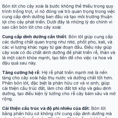
Bón lót cho cây xoài là bước không thể thiếu trong quy
trình trồng trọt, vì nó đóng vai trò quan trọng trong việc
cung cấp dinh dưỡng ban đầu và tạo môi trường thuận
lợi cho cây phát triển. Dưới đây là những lý do chính vì
sao cần bón lót cho cây xoài:
Cung cấp dinh dưỡng cần thiết
: Bón lót giúp cung cấp
các dưỡng chất quan trọng như nitơ, phốt pho, kali, và
các vi lượng khác ngay từ giai đoạn đầu. Điều này giúp
cây xoài có đủ chất dinh dưỡng để phát triển rễ, thân và
lá một cách khỏe mạnh, tạo tiền đề cho việc ra hoa và
đậu quả sau này.
Tăng cường hệ rễ
: Hệ rễ phát triển mạnh mẽ là nền
tảng cho cây xoài hấp thụ nước và dưỡng chất tốt hơn.
Phân bón lót, đặc biệt là phân hữu cơ và vi sinh, giúp
cải thiện cấu trúc đất, làm cho đất tơi xốp và giàu dinh
dưỡng, tạo điều kiện lý tưởng cho rễ cây bám sâu và mở
rộng.
Cải thiện cấu trúc và độ phì nhiêu của đất
: Bón lót
bằng phân hữu cơ không chỉ cung cấp dinh dưỡng mà