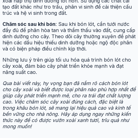
xoài hấp thụ dinh dưỡng tốt hơn. Sử dụng các chất cải
tạo đất khác như tro trấu, phân vi sinh để cải thiện cấu
trúc và hệ vi sinh trong đất.
Chăm sóc sau khi bón
: Sau khi bón lót, cần tưới nước
đầy đủ để phân hòa tan và thẩm thấu vào đất, cung cấp
dinh dưỡng cho cây. Theo dõi cây thường xuyên để phát
hiện các dấu hiệu thiếu dinh dưỡng hoặc ngộ độc phân
và có biện pháp điều chỉnh kịp thời.
Những lưu ý trên giúp tối ưu hóa quá trình bón lót cho
cây xoài, đảm bảo cây phát triển khỏe mạnh và đạt
năng suất cao.
Qua bài viết này, hy vọng bạn đã nắm rõ cách bón lót
cho cây xoài và biết được loại phân nào phù hợp nhất để
giúp cây phát triển mạnh mẽ, cho ra trái đạt chất lượng
cao. Việc chăm sóc cây xoài đúng cách, đặc biệt là
trong khâu bón lót, sẽ mang lại hiệu quả cao và kinh tế
bền vững cho nhà nông. Hãy áp dụng ngay những kiến
thức này để có được vườn xoài xanh tươi, trĩu quả như
mong muốn!