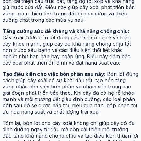
còn cải thiện cấu trúc đất, tăng độ tơi xốp và khả năng
giữ nước của đất. Điều này giúp cây xoài phát triển bền
vững, giảm thiểu tình trạng đất bị chai cứng và thiếu
dưỡng chất trong các mùa vụ sau.
Tăng cường sức đề kháng và khả năng chống chịu
:
Cây xoài được bón lót đúng cách sẽ có hệ rễ và thân
cây khỏe mạnh, giúp cây có khả năng chống chịu tốt
hơn trước sâu bệnh và các điều kiện thời tiết khắc
nghiệt như hạn hán hay ngập úng. Điều này đảm bảo
cây xoài phát triển ổn định và đạt năng suất cao.
Tạo điều kiện cho việc bón phân sau này
: Bón lót đúng
cách giúp cây xoài có sự khởi đầu tốt, tạo nền tảng
vững chắc cho việc bón phân và chăm sóc trong các
giai đoạn phát triển tiếp theo. Khi cây đã có hệ rễ khỏe
mạnh và môi trường đất giàu dinh dưỡng, các loại phân
bón sau đó sẽ được hấp thụ hiệu quả hơn, góp phần tối
ưu hóa năng suất và chất lượng trái xoài.
Tóm lại, bón lót cho cây xoài không chỉ giúp cây có đủ
dinh dưỡng ngay từ đầu mà còn cải thiện môi trường
đất, tăng khả năng chống chịu và tạo điều kiện thuận lợi