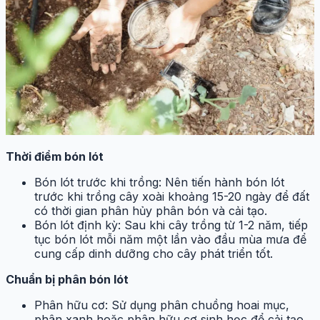
Thời điểm bón lót
Bón lót trước khi trồng: Nên tiến hành bón lót
trước khi trồng cây xoài khoảng 15-20 ngày để đất
có thời gian phân hủy phân bón và cải tạo.
Bón lót định kỳ: Sau khi cây trồng từ 1-2 năm, tiếp
tục bón lót mỗi năm một lần vào đầu mùa mưa để
cung cấp dinh dưỡng cho cây phát triển tốt.
Chuẩn bị phân bón lót
Phân hữu cơ: Sử dụng phân chuồng hoai mục,
phân xanh hoặc phân hữu cơ sinh học để cải tạo