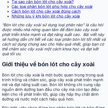
Tại sao cần bón lót cho cây xoài?
Các loại phân bón lót phù hợp cho cây xoài
Cách bón lót cho cây xoài đúng cách
Những lưu ý khi bón lót cho cây xoài
“Bón lót cho cây xoài sử dụng loại phân nào" là câu hỏi
được nhiều nhà nông quan tâm để đảm bảo cây xoài
phát triển khỏe mạnh và đạt năng suất cao. Bài viết này
sẽ hướng dẫn chi tiết về các loại phân bón lót tốt nhất và
cách sử dụng chúng sao cho hiệu quả nhất, giúp bạn có
thể chăm sóc cây xoài một cách khoa học và đạt kết
quả tối ưu.
Giới thiệu về bón lót cho cây xoài
Bón lót cho cây xoài là một bước quan trọng trong quá
trình trồng và chăm sóc, giúp cây xoài phát triển mạnh
mẽ và đạt năng suất cao. Bón lót không chỉ cung cấp
nguồn dinh dưỡng ban đầu cho cây mà còn tạo điều
kiện cho rễ phát triển tốt, giúp cây hấp thụ chất dinh
dưỡng và nước một cách hiệu quả hơn.
Đặc biệt, việc chọn đúng loại phân bón lót và bón đúng