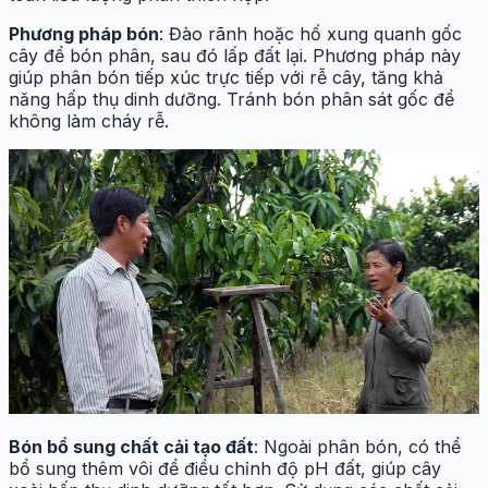
Phương pháp bón
: Đào rãnh hoặc hố xung quanh gốc
cây để bón phân, sau đó lấp đất lại. Phương pháp này
giúp phân bón tiếp xúc trực tiếp với rễ cây, tăng khả
năng hấp thụ dinh dưỡng. Tránh bón phân sát gốc để
không làm cháy rễ.
Bón bổ sung chất cải tạo đất
: Ngoài phân bón, có thể
bổ sung thêm vôi để điều chỉnh độ pH đất, giúp cây