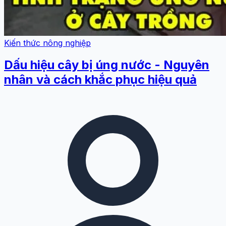
Kiến thức nông nghiệp
Dấu hiệu cây bị úng nước - Nguyên
nhân và cách khắc phục hiệu quả