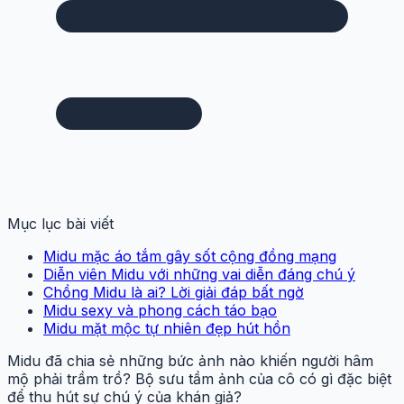
Mục lục bài viết
Midu mặc áo tắm gây sốt cộng đồng mạng
Diễn viên Midu với những vai diễn đáng chú ý
Chồng Midu là ai? Lời giải đáp bất ngờ
Midu sexy và phong cách táo bạo
Midu mặt mộc tự nhiên đẹp hút hồn
Midu đã chia sẻ những bức ảnh nào khiến người hâm
mộ phải trầm trồ? Bộ sưu tầm ảnh của cô có gì đặc biệt
để thu hút sự chú ý của khán giả?