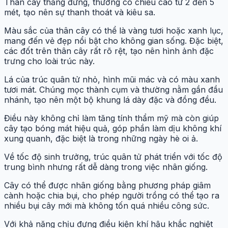
Thân cây thẳng đứng, thường có chiều cao từ 2 đến 5
mét, tạo nên sự thanh thoát và kiêu sa.
Màu sắc của thân cây có thể là vàng tươi hoặc xanh lục,
mang đến vẻ đẹp nổi bật cho không gian sống. Đặc biệt,
các đốt trên thân cây rất rõ rệt, tạo nên hình ảnh đặc
trưng cho loài trúc này.
Lá của trúc quân tử nhỏ, hình mũi mác và có màu xanh
tươi mát. Chúng mọc thành cụm và thường nằm gần đầu
nhánh, tạo nên một bộ khung lá dày đặc và đồng đều.
Điều này không chỉ làm tăng tính thẩm mỹ mà còn giúp
cây tạo bóng mát hiệu quả, góp phần làm dịu không khí
xung quanh, đặc biệt là trong những ngày hè oi ả.
Về tốc độ sinh trưởng, trúc quân tử phát triển với tốc độ
trung bình nhưng rất dễ dàng trong việc nhân giống.
Cây có thể được nhân giống bằng phương pháp giâm
cành hoặc chia bụi, cho phép người trồng có thể tạo ra
nhiều bụi cây mới mà không tốn quá nhiều công sức.
Với khả năng chịu đựng điều kiện khí hậu khắc nghiệt