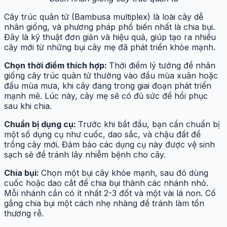
Cây trúc quân tử (Bambusa multiplex) là loài cây dễ
nhân giống, và phương pháp phổ biến nhất là chia bụi.
Đây là kỹ thuật đơn giản và hiệu quả, giúp tạo ra nhiều
cây mới từ những bụi cây mẹ đã phát triển khỏe mạnh.
Chọn thời điểm thích hợp:
Thời điểm lý tưởng để nhân
giống cây trúc quân tử thường vào đầu mùa xuân hoặc
đầu mùa mưa, khi cây đang trong giai đoạn phát triển
mạnh mẽ. Lúc này, cây mẹ sẽ có đủ sức để hồi phục
sau khi chia.
Chuẩn bị dụng cụ:
Trước khi bắt đầu, bạn cần chuẩn bị
một số dụng cụ như cuốc, dao sắc, và chậu đất để
trồng cây mới. Đảm bảo các dụng cụ này được vệ sinh
sạch sẽ để tránh lây nhiễm bệnh cho cây.
Chia bụi:
Chọn một bụi cây khỏe mạnh, sau đó dùng
cuốc hoặc dao cắt để chia bụi thành các nhánh nhỏ.
Mỗi nhánh cần có ít nhất 2-3 đốt và một vài lá non. Cố
gắng chia bụi một cách nhẹ nhàng để tránh làm tổn
thương rễ.