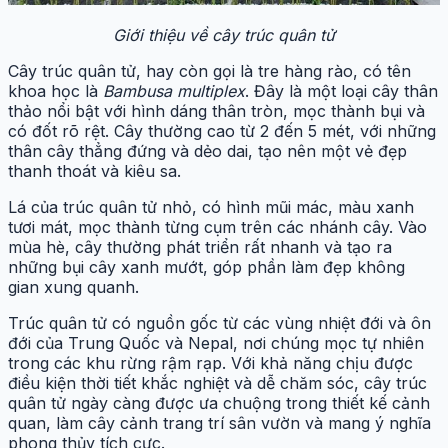
Giới thiệu về cây trúc quân tử
Cây trúc quân tử, hay còn gọi là tre hàng rào, có tên
khoa học là
Bambusa multiplex
. Đây là một loại cây thân
thảo nổi bật với hình dáng thân tròn, mọc thành bụi và
có đốt rõ rệt. Cây thường cao từ 2 đến 5 mét, với những
thân cây thẳng đứng và dẻo dai, tạo nên một vẻ đẹp
thanh thoát và kiêu sa.
Lá của trúc quân tử nhỏ, có hình mũi mác, màu xanh
tươi mát, mọc thành từng cụm trên các nhánh cây. Vào
mùa hè, cây thường phát triển rất nhanh và tạo ra
những bụi cây xanh mướt, góp phần làm đẹp không
gian xung quanh.
Trúc quân tử có nguồn gốc từ các vùng nhiệt đới và ôn
đới của Trung Quốc và Nepal, nơi chúng mọc tự nhiên
trong các khu rừng rậm rạp. Với khả năng chịu được
điều kiện thời tiết khắc nghiệt và dễ chăm sóc, cây trúc
quân tử ngày càng được ưa chuộng trong thiết kế cảnh
quan, làm cây cảnh trang trí sân vườn và mang ý nghĩa
phong thủy tích cực.