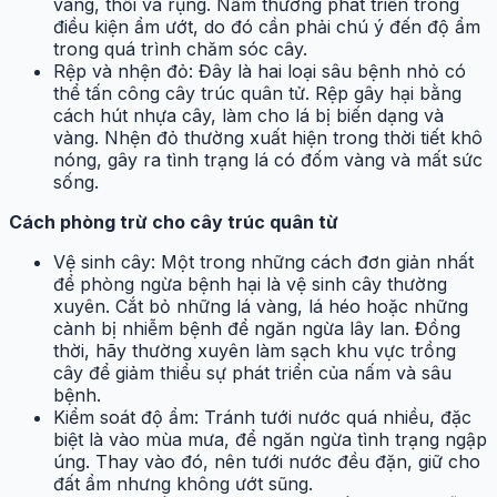
vàng, thối và rụng. Nấm thường phát triển trong
điều kiện ẩm ướt, do đó cần phải chú ý đến độ ẩm
trong quá trình chăm sóc cây.
Rệp và nhện đỏ: Đây là hai loại sâu bệnh nhỏ có
thể tấn công cây trúc quân tử. Rệp gây hại bằng
cách hút nhựa cây, làm cho lá bị biến dạng và
vàng. Nhện đỏ thường xuất hiện trong thời tiết khô
nóng, gây ra tình trạng lá có đốm vàng và mất sức
sống.
Cách phòng trừ cho cây trúc quân từ
Vệ sinh cây: Một trong những cách đơn giản nhất
để phòng ngừa bệnh hại là vệ sinh cây thường
xuyên. Cắt bỏ những lá vàng, lá héo hoặc những
cành bị nhiễm bệnh để ngăn ngừa lây lan. Đồng
thời, hãy thường xuyên làm sạch khu vực trồng
cây để giảm thiểu sự phát triển của nấm và sâu
bệnh.
Kiểm soát độ ẩm: Tránh tưới nước quá nhiều, đặc
biệt là vào mùa mưa, để ngăn ngừa tình trạng ngập
úng. Thay vào đó, nên tưới nước đều đặn, giữ cho
đất ẩm nhưng không ướt sũng.