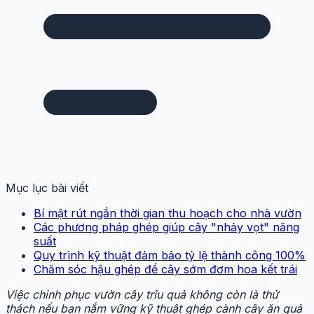
Mục lục bài viết
Bí mật rút ngắn thời gian thu hoạch cho nhà vườn
Các phương pháp ghép giúp cây "nhảy vọt" năng
suất
Quy trình kỹ thuật đảm bảo tỷ lệ thành công 100%
Chăm sóc hậu ghép để cây sớm đơm hoa kết trái
Việc chinh phục vườn cây trĩu quả không còn là thử
thách nếu bạn nắm vững kỹ thuật ghép cành cây ăn quả