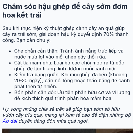
Chăm sóc hậu ghép để cây sớm đơm
hoa kết trái
Sau khi thực hiện kỹ thuật ghép cành cây ăn quả giúp
cây ra trái sớm, giai đoạn hậu kỳ quyết định 70% thành
công. Bạn cần chú ý:
Che chắn cẩn thận: Tránh ánh nắng trực tiếp và
nước mưa lọt vào mối ghép gây thối rữa.
Cắt tỉa mầm phụ: Loại bỏ các chồi mọc ra từ gốc
ghép để tập trung dinh dưỡng nuôi cành mới.
Kiểm tra băng quấn: Khi mối ghép đã liền (khoảng
20-30 ngày), cần nới lỏng hoặc tháo băng để cành
phát triển tự nhiên.
Bón phân cân đối: Ưu tiên phân hữu cơ và vi lượng
để kích thích quá trình phân hóa mầm hoa.
Hy vọng những chia sẻ trên sẽ giúp bạn sớm sở hữu
vườn cây trĩu quả, mang lại kinh tế cao để diện những bộ
Áo dài
duyên dáng đón mùa quả ngọt.