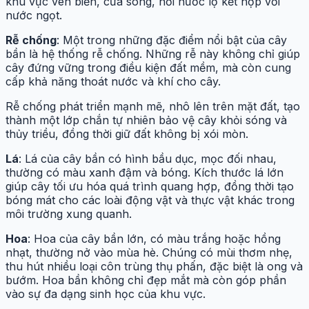
khu vực ven biển, cửa sông, nơi nước lợ kết hợp với
nước ngọt.
Rễ chống
: Một trong những đặc điểm nổi bật của cây
bần là hệ thống rễ chống. Những rễ này không chỉ giúp
cây đứng vững trong điều kiện đất mềm, mà còn cung
cấp khả năng thoát nước và khí cho cây.
Rễ chống phát triển mạnh mẽ, nhô lên trên mặt đất, tạo
thành một lớp chắn tự nhiên bảo vệ cây khỏi sóng và
thủy triều, đồng thời giữ đất không bị xói mòn.
Lá
: Lá của cây bần có hình bầu dục, mọc đối nhau,
thường có màu xanh đậm và bóng. Kích thước lá lớn
giúp cây tối ưu hóa quá trình quang hợp, đồng thời tạo
bóng mát cho các loài động vật và thực vật khác trong
môi trường xung quanh.
Hoa
: Hoa của cây bần lớn, có màu trắng hoặc hồng
nhạt, thường nở vào mùa hè. Chúng có mùi thơm nhẹ,
thu hút nhiều loại côn trùng thụ phấn, đặc biệt là ong và
bướm. Hoa bần không chỉ đẹp mắt mà còn góp phần
vào sự đa dạng sinh học của khu vực.