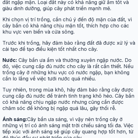
đất ngập mặn. Loại đất này có khả năng giữ ẩm tốt và
giàu dinh dưỡng, giúp cây phát triển mạnh mẽ.
Khi chọn vị trí trồng, cần chú ý đến độ mặn của đất, vì
cây bần có khả năng chịu mặn tốt, thích hợp cho các
khu vực ven biển và cửa sông.
Trước khi trồng, hãy đảm bảo rằng đất đã được xử lý và
cải tạo để tạo điều kiện tốt nhất cho cây.
Nước:
Cây bần ưa ẩm và thường xuyên ngập nước. Do
đó, việc cung cấp đủ nước cho cây là rất cần thiết. Nếu
trồng cây ở những khu vực có nước ngập, bạn không
cần lo lắng về việc tưới nước quá nhiều.
Tuy nhiên, trong mùa khô, hãy đảm bảo rằng cây được
cung cấp đủ nước để tránh tình trạng khô héo. Cây bần
có khả năng chịu ngập nước nhưng cũng cần được
chăm sóc để không bị ngập quá lâu, gây thối rễ.
Ánh sáng:
Cây bần ưa sáng, vì vậy nên trồng cây ở
những vị trí có ánh sáng mặt trời chiếu sáng tối đa. Việc
tiếp xúc với ánh sáng sẽ giúp cây quang hợp tốt hơn, từ
đó thúc đẩy sự phát triển của cây.