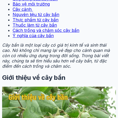
Bảo vệ môi trường
Cây cảnh
Nguyên liệu từ cây bần
Thực phẩm từ cây bần
Thuốc làm từ cây bần
Cách trồng và chăm sóc cây bần
Ý nghĩa của cây bần
Cây bần là một loại cây có giá trị kinh tế và sinh thái
cao. Nó không chỉ mang lại vẻ đẹp cho cảnh quan mà
còn có nhiều ứng dụng trong đời sống. Trong bài viết
này, chúng ta sẽ tìm hiểu sâu hơn về cây bần, từ đặc
điểm đến cách trồng và chăm sóc.
Giới thiệu về cây bần