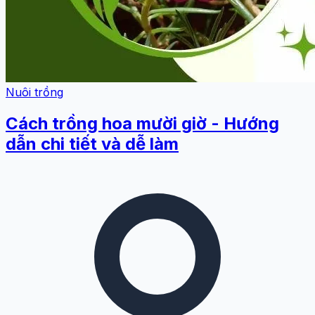
Nuôi trồng
Cách trồng hoa mười giờ - Hướng
dẫn chi tiết và dễ làm