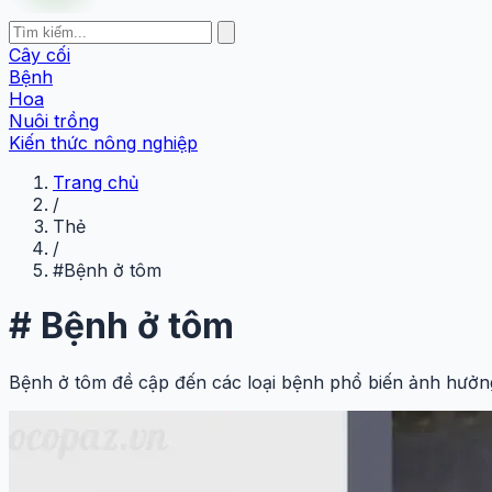
Cây cối
Bệnh
Hoa
Nuôi trồng
Kiến thức nông nghiệp
Trang chủ
/
Thẻ
/
#Bệnh ở tôm
#
Bệnh ở tôm
Bệnh ở tôm đề cập đến các loại bệnh phổ biến ảnh hưởng